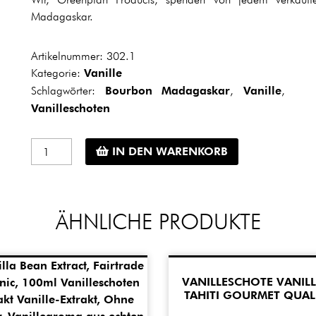
Madagaskar.
Artikelnummer:
302.1
Kategorie:
Vanille
Schlagwörter:
Bourbon Madagaskar
,
Vanille
,
Vanilleschoten
Vanilleschote
IN DEN WARENKORB
Bourbon
Madagaskar
Gourmet
Qualität
ÄHNLICHE PRODUKTE
Menge
VANILLESCHOTE VANILL
TAHITI GOURMET QUAL