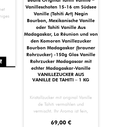
met
miges
VANILLEZUCKER AUS
VANILLE DE TAHITI – 1 KG
Kristallzucker mit original Vanille
de Tahiti vermahlen und
vermischt. Ihr Aroma ist fein,
blumig & mild.
69,00
€