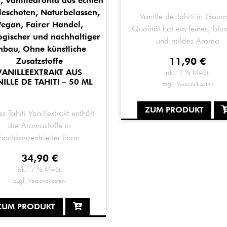
Vanille de Tahiti in Gour
Qualität hat ein feines, blu
und mildes Aroma
11,90
€
VANILLEEXTRAKT AUS
inkl. 7 % MwSt.
ILLE DE TAHITI – 50 ML
zzgl.
Versandkosten
ZUM PRODUKT
es Tahiti Vanillextrakt enthält
die Aromastoffe in
hochkonzentrierter Form
34,90
€
inkl. 7 % MwSt.
zzgl.
Versandkosten
ZUM PRODUKT