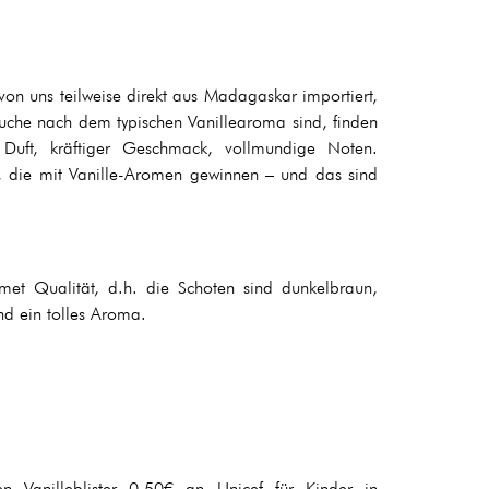
 von uns teilweise direkt aus Madagaskar importiert,
uche nach dem typischen Vanillearoma sind, finden
 Duft, kräftiger Geschmack, vollmundige Noten.
e, die mit Vanille-Aromen gewinnen – und das sind
rmet Qualität, d.h. die Schoten sind dunkelbraun,
d ein tolles Aroma.
n Vanilleblister 0,50€ an Unicef für Kinder in