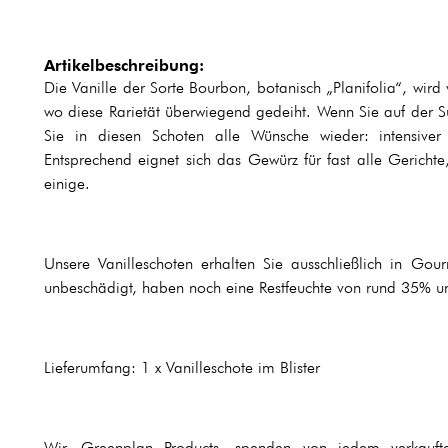
Artikelbeschreibung:
Die Vanille der Sorte Bourbon, botanisch „Planifolia“, wird
wo diese Rarietät überwiegend gedeiht. Wenn Sie auf der S
Sie in diesen Schoten alle Wünsche wieder: intensiver
Entsprechend eignet sich das Gewürz für fast alle Gericht
einige.
Unsere Vanilleschoten erhalten Sie ausschließlich in Gou
unbeschädigt, haben noch eine Restfeuchte von rund 35% un
Lieferumfang: 1 x Vanilleschote im Blister
Wir, Greenplan Products, spenden von jedem verkaufte