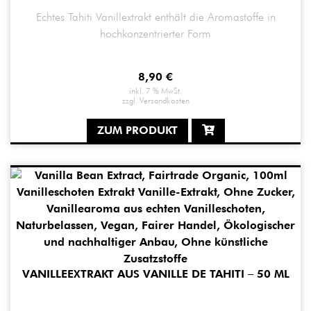
Echtes Tahiti Vanillextrakt enthält die Aromastoffe in
hochkonzentrierter Form
8,90
€
inkl. 7 % MwSt.
zzgl.
Versandkosten
ZUM PRODUKT
VANILLEEXTRAKT AUS VANILLE DE TAHITI – 50 ML