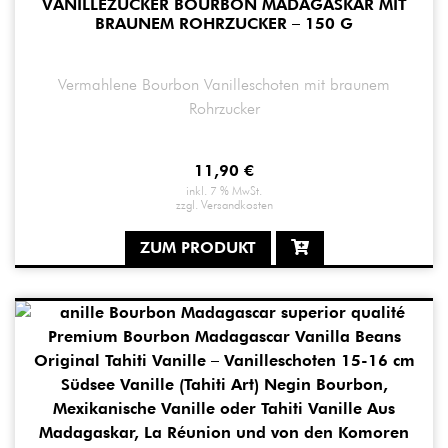
VANILLEZUCKER BOURBON MADAGASKAR MIT
BRAUNEM ROHRZUCKER – 150 G
Vermahlene Bourbon Vanilleschoten mit braunem
Rohrzucker
11,90
€
inkl. 7 % MwSt.
zzgl.
Versandkosten
ZUM PRODUKT