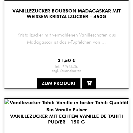
VANILLEZUCKER BOURBON MADAGASKAR MIT
WEISSEM KRISTALLZUCKER – 450G
Kristallzucker mit vermahlenen Vanilleschoten aus
Madagascar ist das i-Tüpfelchen von ...
31,50
€
inkl. 7 % MwSt.
zzgl.
Versandkosten
ZUM PRODUKT
VANILLEZUCKER MIT ECHTEM VANILLE DE TAHITI
PULVER – 150 G