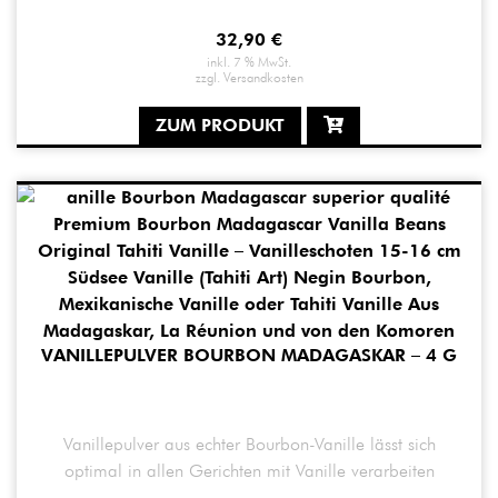
32,90
€
inkl. 7 % MwSt.
zzgl.
Versandkosten
ZUM PRODUKT
VANILLEPULVER BOURBON MADAGASKAR – 4 G
Vanillepulver aus echter Bourbon-Vanille lässt sich
optimal in allen Gerichten mit Vanille verarbeiten