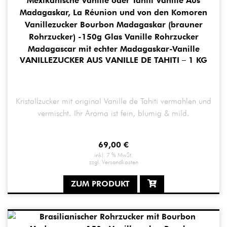
VANILLEZUCKER AUS VANILLE DE TAHITI – 1 KG
Kristallzucker mit original Vanille de Tahiti vermahlen und
vermischt. Ihr Aroma ist fein, blumig & mild.
69,00
€
inkl. 7 % MwSt.
zzgl.
Versandkosten
ZUM PRODUKT