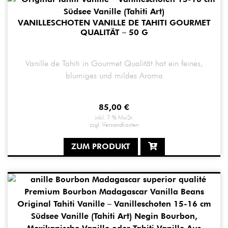
VANILLESCHOTEN VANILLE DE TAHITI GOURMET
QUALITÄT – 50 G
Vanille de Tahiti in Gourmet Qualität hat ein feines,
blumiges und mildes Aroma
85,00
€
inkl. 7 % MwSt.
zzgl.
Versandkosten
ZUM PRODUKT