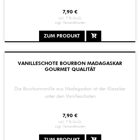
7,90
€
inkl. 7 % MwSt.
zzgl.
Versandkosten
ZUM PRODUKT
VANILLESCHOTE BOURBON MADAGASKAR
GOURMET QUALITÄT
Die Bourbonvanille aus Madagaskar ist der Klassiker
unter den Vanilleschoten
7,90
€
inkl. 7 % MwSt.
zzgl.
Versandkosten
ZUM PRODUKT