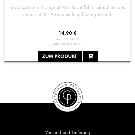
Kristallzucker mit original Vanille de Tahiti vermahlen und
vermischt. Ihr Aroma ist fein, blumig & mild.
14,90
€
inkl. 7 % MwSt.
zzgl.
Versandkosten
ZUM PRODUKT
Versand und Lieferung