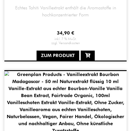
Echtes Tahiti Vanillextrakt enthält die Aromastoffe in
hochkonzentrierter Form
34,90
€
inkl. 7 % MwSt.
zzgl.
Versandkosten
ZUM PRODUKT