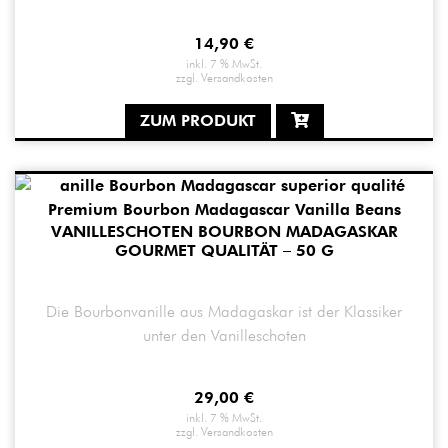
14,90
€
inkl. 7 % MwSt.
zzgl.
Versandkosten
ZUM PRODUKT
VANILLESCHOTEN BOURBON MADAGASKAR
GOURMET QUALITÄT – 50 G
Die Bourbonvanille aus Madagaskar ist der Klassiker
unter den Vanilleschoten
29,00
€
inkl. 7 % MwSt.
zzgl.
Versandkosten