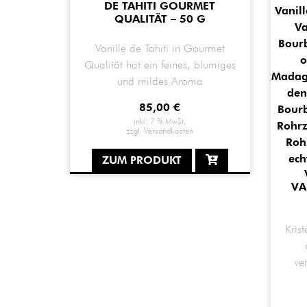
DE TAHITI GOURMET
QUALITÄT – 50 G
Vanille de Tahiti in Gourmet
Qualität hat ein feines, blumiges
und mildes Aroma
85,00
€
inkl. 7 % MwSt.
zzgl.
Versandkosten
ZUM PRODUKT
VA
Krist
ve