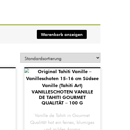
Warenkorb anzeigen
VANILLESCHOTEN VANILLE
DE TAHITI GOURMET
QUALITÄT – 100 G
Vanille de Tahiti in Gourmet
Qualität hat ein feines, blumiges
und mildes Aroma