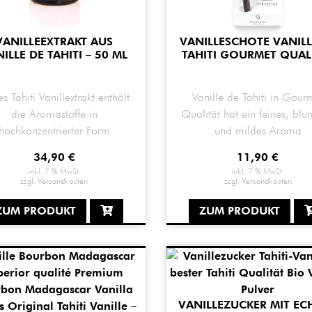
VANILLEEXTRAKT AUS
VANILLESCHOTE VANILL
ILLE DE TAHITI – 50 ML
TAHITI GOURMET QUAL
es Tahiti Vanillextrakt enthält
Vanille de Tahiti in Gour
die Aromastoffe in
Qualität hat ein feines, blu
hochkonzentrierter Form
und mildes Aroma
34,90
€
11,90
€
inkl. 7 % MwSt.
inkl. 7 % MwSt.
zzgl.
Versandkosten
zzgl.
Versandkosten
ZUM PRODUKT
ZUM PRODUKT
VANILLEZUCKER MIT EC