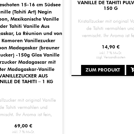
VANILLE DE TAHITI PULV
150 G
Kristallzucker mit original V
de Tahiti vermahlen un
vermischt. Ihr Aroma ist fe
blumig & mild.
14,90
€
inkl. 7 % MwSt.
zzgl.
Versandkosten
ZUM PRODUKT
VANILLEZUCKER AUS
NILLE DE TAHITI – 1 KG
allzucker mit original Vanille
de Tahiti vermahlen und
rmischt. Ihr Aroma ist fein,
blumig & mild.
69,00
€
inkl. 7 % MwSt.