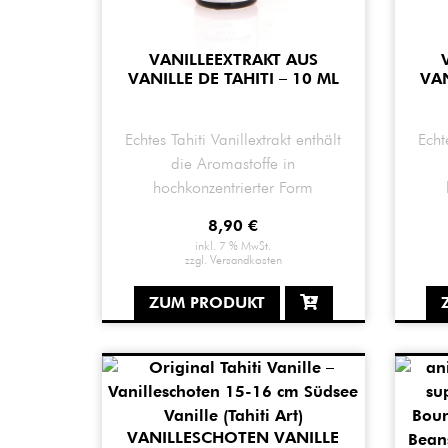
VANILLEEXTRAKT AUS
VANILLE DE TAHITI – 10 ML
VAN
Echtes Tahiti Vanillextrakt enthält
Echt
die Aromastoffe in
hochkonzentrierter Form
8,90
€
inkl. 7 % MwSt.
zzgl.
Versandkosten
ZUM PRODUKT
VANILLESCHOTEN VANILLE