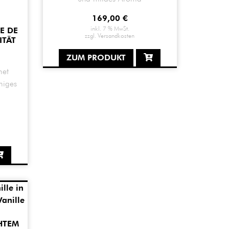
169,00
€
inkl. 7 % MwSt.
E DE
zzgl.
Versandkosten
ITÄT
ZUM PRODUKT
met
miges
HTEM