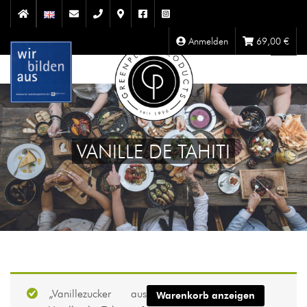
Anmelden
69,00
€
VANILLE DE TAHITI
„Vanillezucker aus
Warenkorb anzeigen