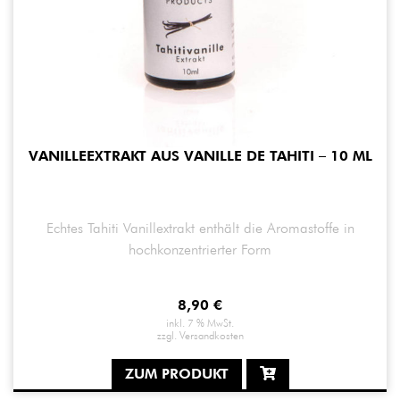
VANILLEEXTRAKT AUS VANILLE DE TAHITI – 10 ML
Echtes Tahiti Vanillextrakt enthält die Aromastoffe in
hochkonzentrierter Form
8,90
€
inkl. 7 % MwSt.
zzgl.
Versandkosten
ZUM PRODUKT