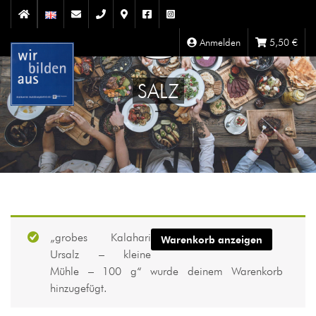
Anmelden
5,50
€
SALZ
„grobes Kalahari
Warenkorb anzeigen
Ursalz – kleine
Mühle – 100 g“ wurde deinem Warenkorb
hinzugefügt.