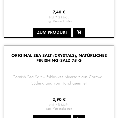
7,40
€
inkl. 7 % MwSt.
zzgl.
Versandkosten
ZUM PRODUKT
ORIGINAL SEA SALT (CRYSTALS), NATÜRLICHES
FINISHING-SALZ 75 G
Cornish Sea Salt – Exklusives Meersalz aus Cornwall,
Südengland von Hand geernte
t
2,90
€
inkl. 7 % MwSt.
zzgl.
Versandkosten