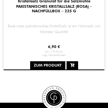
PAKISTANISCHES KRISTALLSALZ (ROSA) –
NACHFÜLLBOX – 225 G
Rosé-rotes pakistanisches Kristallsalz ist ein Natursalz von
höchster Qualität
6,90
€
inkl. 7 % MwSt.
zzgl.
Versandkosten
ZUM PRODUKT