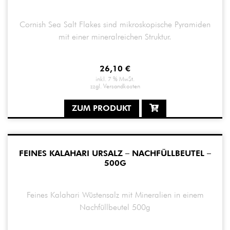
Cornish Sea Salt Flakes sind mikroskopische Pyramiden
mit einer mineralreichen Struktur.
26,10
€
inkl. 7 % MwSt.
zzgl.
Versandkosten
ZUM PRODUKT
FEINES KALAHARI URSALZ – NACHFÜLLBEUTEL –
500G
Feines Kalahari Wüstensalz mit Mineralien in einem
Nachfüllbeutel 500g