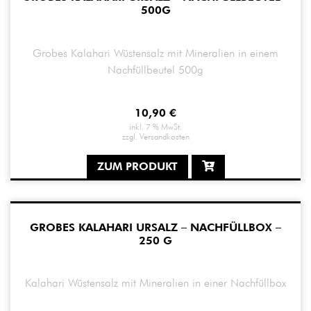
500G
Grobes Kalahari Wüstensalz mit Mineralien in einem
Nachfüllbeutel 500g
10,90
€
inkl. 7 % MwSt.
zzgl.
Versandkosten
ZUM PRODUKT
GROBES KALAHARI URSALZ – NACHFÜLLBOX –
250 G
Kalahari Wüstensalz mit Mineralien in einer Nachfüllbox