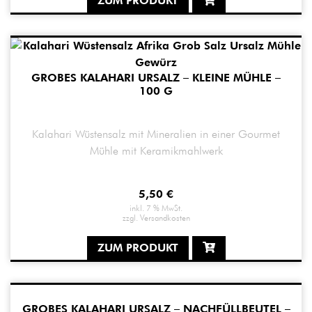
ZUM PRODUKT
GROBES KALAHARI URSALZ – KLEINE MÜHLE –
100 G
Kalahari Wüstensalz mit Mineralien in einer Gourmet
Mühle mit Keramikmahlwerk
5,50
€
inkl. 7 % MwSt.
zzgl.
Versandkosten
ZUM PRODUKT
GROBES KALAHARI URSALZ – NACHFÜLLBEUTEL –