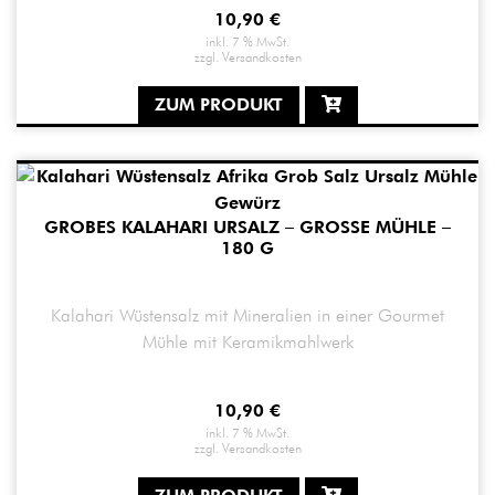
10,90
€
inkl. 7 % MwSt.
zzgl.
Versandkosten
ZUM PRODUKT
GROBES KALAHARI URSALZ – GROSSE MÜHLE – 1
80 G
Kalahari Wüstensalz mit Mineralien in einer Gourmet
Mühle mit Keramikmahlwerk
10,90
€
inkl. 7 % MwSt.
zzgl.
Versandkosten