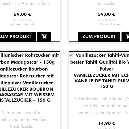
rmischt. Ihr Aroma ist fein,
Rohrzucker
blumig & mild.
69,00
€
59,00
€
inkl. 7 % MwSt.
inkl. 7 % MwSt.
zzgl.
Versandkosten
zzgl.
Versandkosten
ZUM PRODUKT
ZUM PRODUKT
VANILLEZUCKER MIT EC
VANILLE DE TAHITI PULV
150 G
NILLEZUCKER BOURBON
AGASCAR MIT WEISSEM K
Kristallzucker mit original V
STALLZUCKER – 150 G
de Tahiti vermahlen un
Vermahlene Bourbon
vermischt. Ihr Aroma ist fe
anilleschoten mit weißem
blumig & mild.
14,90
€
Kristallzucker
inkl. 7 % MwSt.