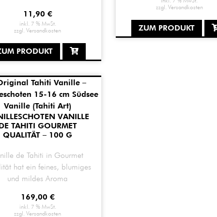
zzgl.
Versandkosten
11,90
€
inkl. 7 % MwSt.
ZUM PRODUKT
zzgl.
Versandkosten
ZUM PRODUKT
NILLESCHOTEN VANILLE
DE TAHITI GOURMET
QUALITÄT – 100 G
nille de Tahiti in Gourmet
ität hat ein feines, blumiges
und mildes Aroma
169,00
€
inkl. 7 % MwSt.
zzgl.
Versandkosten