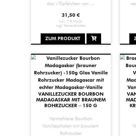
das i-Tüpfelchen von ...
ve
31,50
€
inkl. 7 % MwSt.
zzgl.
Versandkosten
ZUM PRODUKT
VANILLEZUCKER BOURBON
VA
MADAGASKAR MIT BRAUNEM
MAD
ROHRZUCKER – 150 G
RI
Vermahlene Bourbon
Vanilleschoten mit braunem
V
Rohrzucker