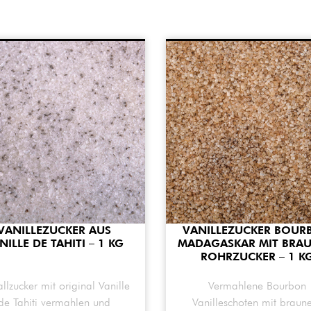
VANILLEZUCKER AUS
VANILLEZUCKER BOUR
NILLE DE TAHITI – 1 KG
MADAGASKAR MIT BRA
ROHRZUCKER – 1 K
allzucker mit original Vanille
Vermahlene Bourbon
de Tahiti vermahlen und
Vanilleschoten mit brau