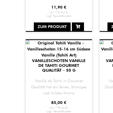
11,90
€
inkl. 7 % MwSt.
zzgl.
Versandkosten
ZUM PRODUKT
VANILLESCHOTEN VANILLE
VA
DE TAHITI GOURMET
QUALITÄT – 50 G
Vanille de Tahiti in Gourmet
Va
Qualität hat ein feines, blumiges
Qual
und mildes Aroma
85,00
€
inkl. 7 % MwSt.
zzgl.
Versandkosten