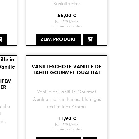
Kristallzucker
55,00
€
inkl. 7 % MwSt.
zzgl.
Versandkosten
ZUM PRODUKT
VANILLESCHOTE VANILLE DE
TAHITI GOURMET QUALITÄT
HTEM
ER –
Vanille de Tahiti in Gourmet
Qualität hat ein feines, blumiges
anille
und mildes Aroma
d
11,90
€
in,
inkl. 7 % MwSt.
zzgl.
Versandkosten