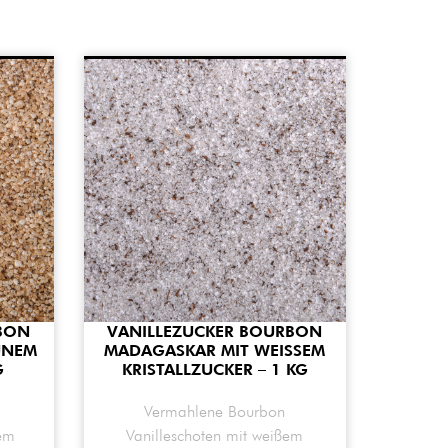
BON
VANILLEZUCKER BOURBON
UNEM
MADAGASKAR MIT WEISSEM K
G
RISTALLZUCKER – 1 KG
Vermahlene Bourbon
nem
Vanilleschoten mit weißem