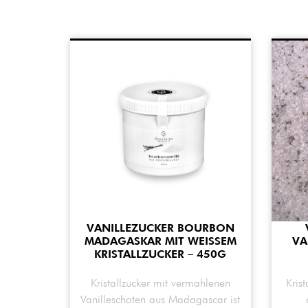
VANILLEZUCKER BOURBON
MADAGASKAR MIT WEISSEM K
VA
RISTALLZUCKER – 450G
Kristallzucker mit vermahlenen
Krist
Vanilleschoten aus Madagascar ist