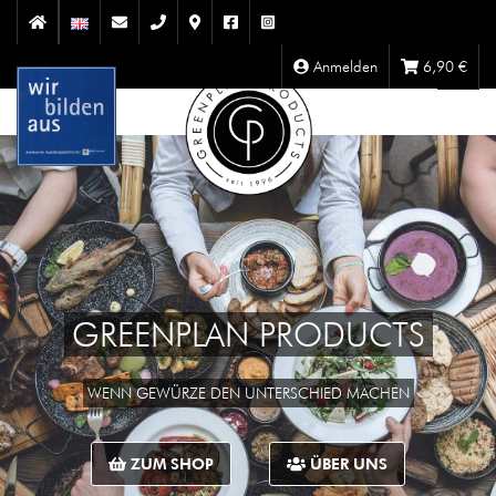
Anmelden
6,90
€
GREENPLAN PRODUCTS
WENN GEWÜRZE DEN UNTERSCHIED MACHEN
ZUM SHOP
ÜBER UNS